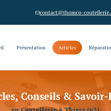
contact@thomco-coutellerie
il
Présentation
Articles
Réparati
cles, Conseils & Savoir-
en Coutellerie à Thiers (63)