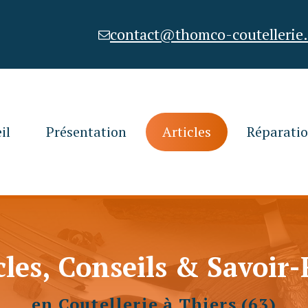
contact@thomco-coutellerie
il
Présentation
Articles
Réparati
cles, Conseils & Savoir-
en Coutellerie à Thiers (63)